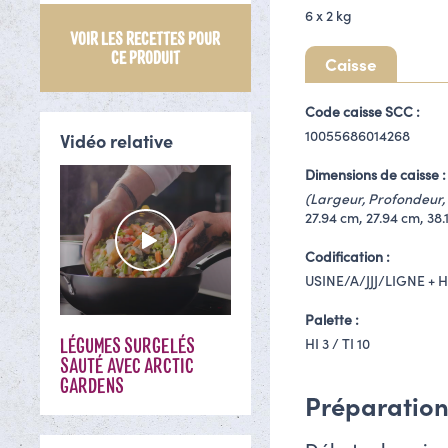
6 x
2 kg
VOIR LES RECETTES POUR
CE PRODUIT
Caisse
Code caisse SCC :
10055686014268
Vidéo relative
Dimensions de caisse :
(Largeur, Profondeur, 
27.94 cm, 27.94 cm, 38.
Codification :
USINE/A/JJJ/LIGNE + 
Palette :
LÉGUMES SURGELÉS
HI 3 / TI 10
SAUTÉ AVEC ARCTIC
GARDENS
Préparatio