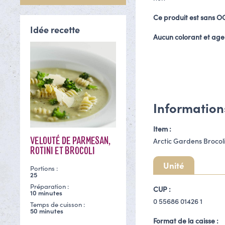
Ce produit est sans 
Idée recette
Aucun colorant et age
Information
Item :
VELOUTÉ DE PARMESAN,
Arctic Gardens Brocoli
ROTINI ET BROCOLI
Unité
Portions :
25
Préparation :
CUP :
10 minutes
0 55686 01426 1
Temps de cuisson :
50 minutes
Format de la caisse :