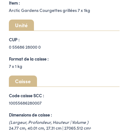
Item :
Arctic Gardens Courgettes grillées 7 x 1kg
Unité
CUP :
0 55686 28000 0
Format de la caisse :
7 x
1 kg
Caisse
Code caisse SCC :
10055686280007
Dimensions de caisse :
(Largeur, Profondeur, Hauteur | Volume )
24.77 cm, 40.01 cm, 27.31 cm | 27065.512 cm
3