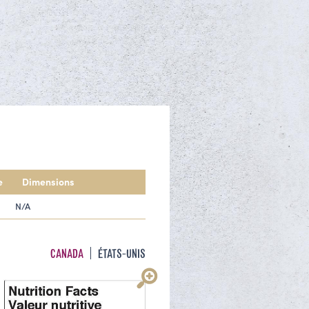
e
Dimensions
N/A
CANADA
ÉTATS-UNIS