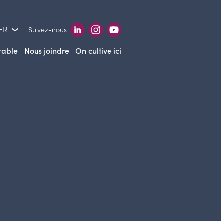
 FR
Suivez-nous
rable
Nous joindre
On cultive ici