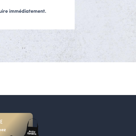
cuire immédiatement.
UE
nez