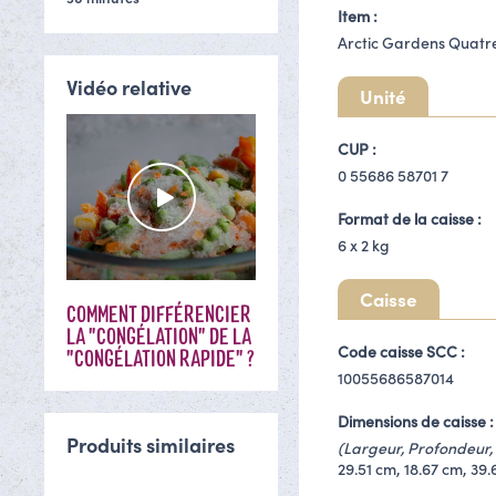
Item :
Arctic Gardens Quatre
Vidéo relative
Unité
CUP :
0 55686 58701 7
Format de la caisse :
6 x
2 kg
Caisse
COMMENT DIFFÉRENCIER
LA "CONGÉLATION" DE LA
Code caisse SCC :
"CONGÉLATION RAPIDE" ?
10055686587014
Dimensions de caisse :
Produits similaires
(Largeur, Profondeur, 
29.51 cm, 18.67 cm, 39.