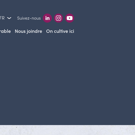
 FR
Suivez-nous
rable
Nous joindre
On cultive ici