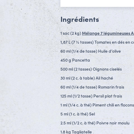
Ingrédients
1 sac (2 kg)
Mélange 7 légumineuses A
1,87 L (7 ½ tasses) Tomates en dés en 
60 ml (1/4 de tasse) Huile d’olive
450 g Pancetta
500 ml (2 tasses) Oignons ciselés
30 ml (2 c. à table) Ail haché
60 ml (1/4 de tasse) Romarin frais
125 ml (1/2 tasse) Persil plat frais
1 ml (1/4 c. à thé) Piment chili en flocons
5 ml (1 c. à thé) Sel
2.5 ml (1/2 c. à thé) Poivre noir moulu
1.8 kg Tagliatelle