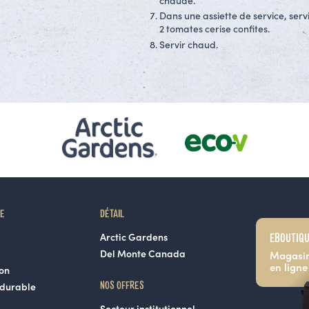
chaude.
Dans une assiette de service, serv
2 tomates cerise confites.
Servir chaud.
RE
DÉTAIL
EBOUTIQ
Arctic Gardens
Del Monte Canada
Magasi
en ligne
ion
NOS OFFRES
durable