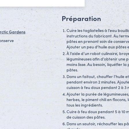
Préparation
Cuire les tagliatelles à l’eau bouill
rctic Gardens
instructions du fabricant. Au term
conserve
pâtes en prenant soin de conserve
Ajouter un peu d’huile aux pâtes e
À l’aide d’un robot culinaire, broye
légumineuses afin d’obtenir une p
moins lisse. Au besoin, liquéfier l
pâtes.
Dans un faitout, chauffer l’huile 
pendant environ 2 minutes. Ajouter 
cuisson à feu doux pendant 2 à 3 
Ajouter la purée de légumineuses, 
herbes, le piment chili en flocons, 
tous les ingrédients.
Cuire à feu doux pendant 5 à 10 mi
de cuisson des pâtes.
Dans un sautoir, réchauffer les p